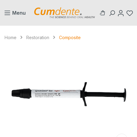
in content
Menu
Home
Restoration
Composite
Skip image gallery