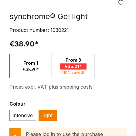
synchrome® Gel light
Product number:
1030221
€38.90*
From
3
From
1
€35.01*
€38.90*
(10% saved)
Prices excl. VAT plus shipping costs
Select
Colour
intensive
light
Please log in to use the purchase