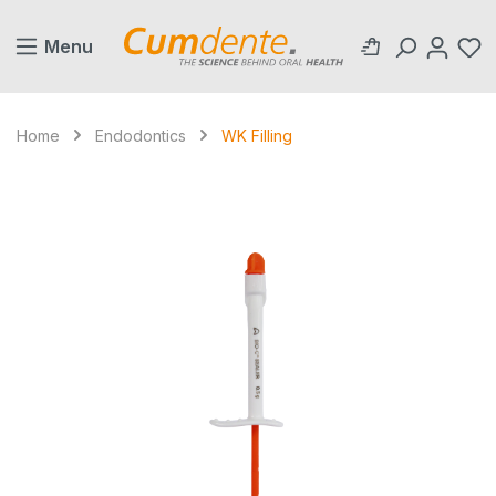
in content
Menu
Home
Endodontics
WK Filling
Skip image gallery