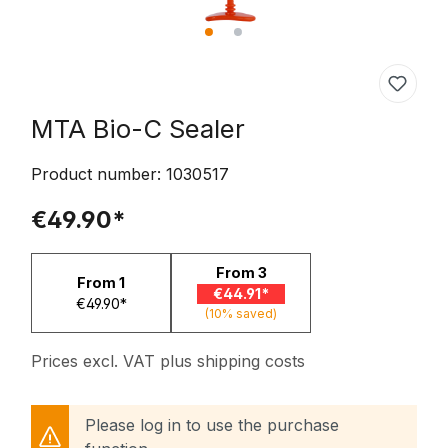
MTA Bio-C Sealer
Product number:
1030517
€49.90*
From
3
From
1
€44.91*
€49.90*
(10% saved)
Prices excl. VAT plus shipping costs
Please log in to use the purchase